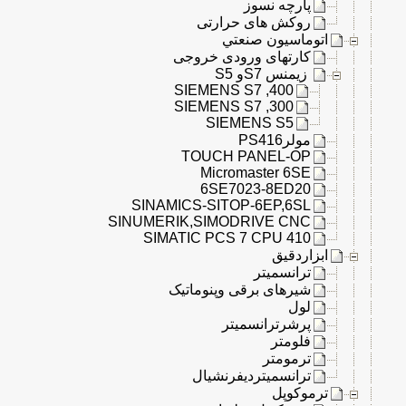
پارچه نسوز
روکش های حرارتی
اتوماسيون صنعتي
کارتهای ورودی خروجی
زیمنس S7و S5
SIEMENS S7 ,400
SIEMENS S7 ,300
SIEMENS S5
مولرPS416
TOUCH PANEL-OP
Micromaster 6SE
6SE7023-8ED20
SINAMICS-SITOP-6EP,6SL
SINUMERIK,SIMODRIVE CNC
SIMATIC PCS 7 CPU 410
ابزاردقيق
ترانسمیتر
شیرهای برقی وپنوماتیک
لول
پرشرترانسمیتر
فلومتر
ترمومتر
ترانسمیتردیفرنشیال
ترموکوپل