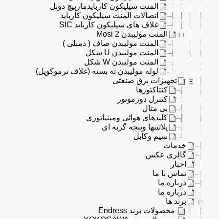
المنت سیلیکون کاربایدمارپیچ دوبل
اتصالات المنت سیلیکون کارباید
غلاف های سیلیکون کارباید SIC
المنت مولیبدن Mosi 2
المنت مولیبدن صاف ( دمبلی )
المنت مولیبدن U شکل
المنت مولیبدن W شکل
لوله مولیبدن ته بسته (غلاف ترموکوپل)
تجهیزات برق صنعتی
کنتاکتورها
کنترل دورموتور
بی متال
کلیدهای هوائی ومینیاتوری
پلاتینها وپنجه گربه ای
سیم وکابل
خدمات
گالري عكس
اخبار
تماس با ما
درباره ما
درباره ما
برند ها
محصولات برند Endress