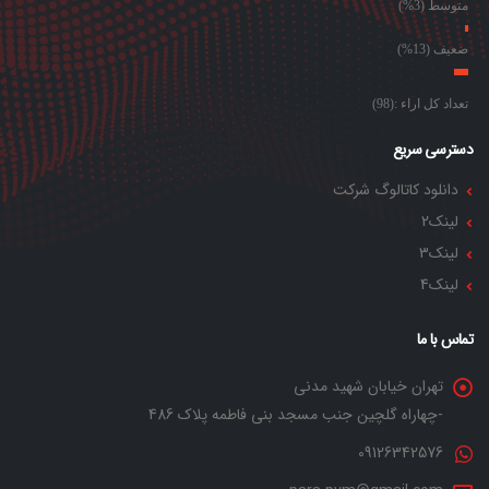
متوسط (3%)
ضعیف (13%)
تعداد کل اراء :(98)
دسترسی سریع
دانلود کاتالوگ شرکت
لینک2
لینک3
لینک4
تماس با ما
تهران خیابان شهید مدنی
-چهاراه گلچین جنب مسجد بنی فاطمه پلاک 486
09126342576