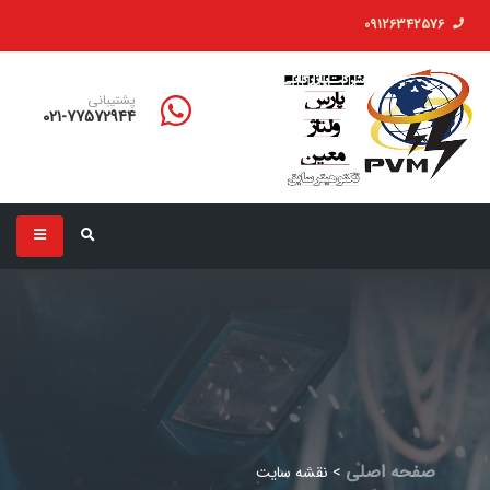
09126342576
پشتیبانی
021-77572944
صفحه اصلی
>
نقشه سایت