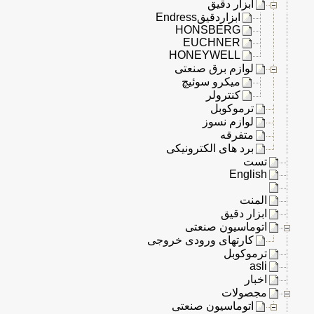
ابزار دقیق
ابزاردقیقEndress
HONSBERG
EUCHNER
HONEYWELL
لوازم برق صنعتی
میکرو سوئیچ
کنترولر
ترموکوبل
لوازم نسوز
متفرقه
برد های الکترونیکی
تست
English
المنت
ابزار دقیق
اتوماسیون صنعتی
کارتهای ورودی خروجی
ترموکوبل
asli
اخبار
مجصولات
اتوماسیون صنعتی