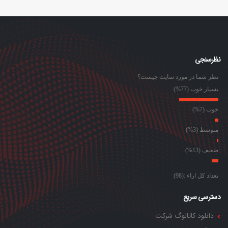
نظرسنجی
نظر شما در مورد سایت چیست؟
بسیار خوب (77%)
خوب (7%)
متوسط (3%)
ضعیف (13%)
تعداد کل اراء :(98)
دسترسی سریع
دانلود کاتالوگ شرکت