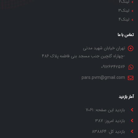
لینک2
لینک3
لینک4
تماس با ما
تهران خیابان شهید مدنی
-چهاراه گلچین جنب مسجد بنی فاطمه پلاک 486
09126342576
pars.pvm@gmail.com
آمار بازدید
بازدید این صفحه: 7061
بازدید امروز: 387
بازدید کل: 838864