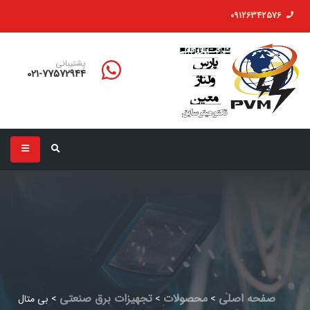
09126342576
پشتیبانی
021-77572944
صفحه اصلی
محصولات
تجهیزات برق صنعتی
>
>
>
بی متال