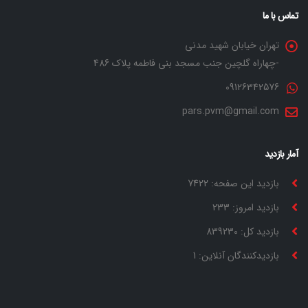
تماس با ما
تهران خیابان شهید مدنی
-چهاراه گلچین جنب مسجد بنی فاطمه پلاک 486
09126342576
pars.pvm@gmail.com
آمار بازدید
بازدید این صفحه: 7422
بازدید امروز: 233
بازدید کل: 839230
بازدیدکنندگان آنلاین: 1