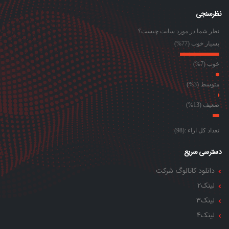
نظرسنجی
نظر شما در مورد سایت چیست؟
بسیار خوب (77%)
خوب (7%)
متوسط (3%)
ضعیف (13%)
تعداد کل اراء :(98)
دسترسی سریع
دانلود کاتالوگ شرکت
لینک2
لینک3
لینک4