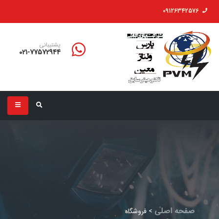
09126342576
پشتیبانی
021-77572944
صفحه اصلی
>
فروشگاه