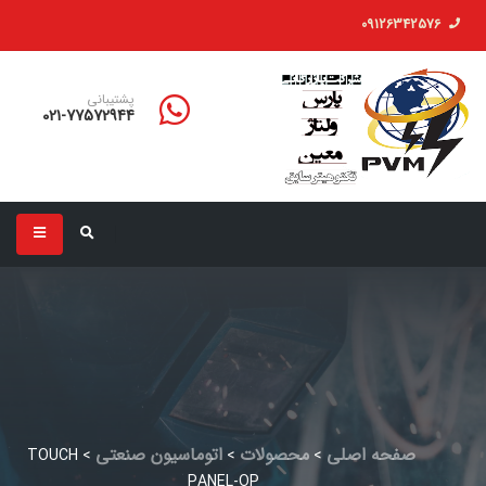
09126342576
پشتیبانی
021-77572944
صفحه اصلی
محصولات
اتوماسيون صنعتي
TOUCH
>
>
>
PANEL-OP