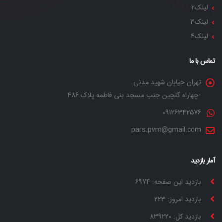
لینک2
لینک3
لینک4
تماس با ما
تهران خیابان شهید مدنی
-چهاراه گلچین جنب مسجد بنی فاطمه پلاک 486
09126342576
pars.pvm@gmail.com
آمار بازدید
بازدید این صفحه: 6974
بازدید امروز: 223
بازدید کل: 839220