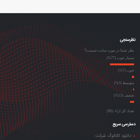
نظرسنجی
نظر شما در مورد سایت چیست؟
بسیار خوب (77%)
خوب (7%)
متوسط (3%)
ضعیف (13%)
تعداد کل اراء :(98)
دسترسی سریع
دانلود کاتالوگ شرکت